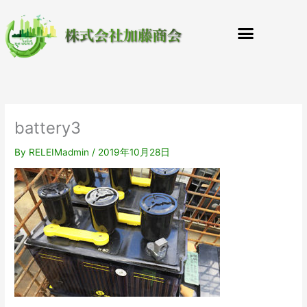
内
容
を
ス
キ
ッ
プ
battery3
By
RELEIMadmin
/
2019年10月28日