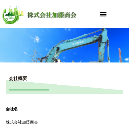
内
容
を
ス
キ
ッ
プ
会社概要
会社名
株式会社加藤商会