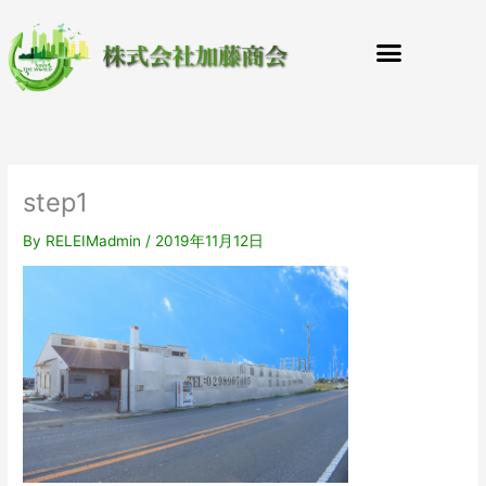
内
容
を
ス
キ
ッ
プ
step1
By
RELEIMadmin
/
2019年11月12日